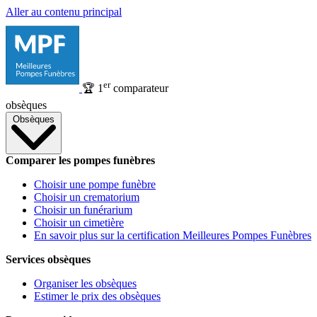
Aller au contenu principal
er
🏆
1
comparateur
obsèques
Obsèques
Comparer les pompes funèbres
Choisir une pompe funèbre
Choisir un crematorium
Choisir un funérarium
Choisir un cimetière
En savoir plus sur la certification Meilleures Pompes Funèbres
Services obsèques
Organiser les obsèques
Estimer le prix des obsèques