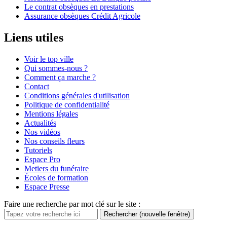
Le contrat obsèques en prestations
Assurance obsèques Crédit Agricole
Liens utiles
Voir le top ville
Qui sommes-nous ?
Comment ça marche ?
Contact
Conditions générales d'utilisation
Politique de confidentialité
Mentions légales
Actualités
Nos vidéos
Nos conseils fleurs
Tutoriels
Espace Pro
Metiers du funéraire
Écoles de formation
Espace Presse
Faire une recherche par mot clé sur le site :
Rechercher
(nouvelle fenêtre)