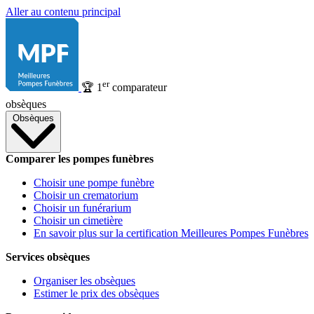
Aller au contenu principal
er
🏆
1
comparateur
obsèques
Obsèques
Comparer les pompes funèbres
Choisir une pompe funèbre
Choisir un crematorium
Choisir un funérarium
Choisir un cimetière
En savoir plus sur la certification Meilleures Pompes Funèbres
Services obsèques
Organiser les obsèques
Estimer le prix des obsèques