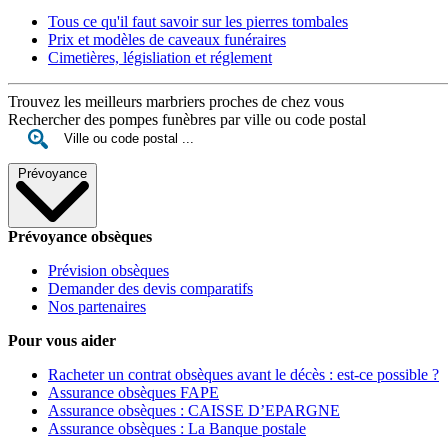
Tous ce qu'il faut savoir sur les pierres tombales
Prix et modèles de caveaux funéraires
Cimetières, législiation et réglement
Trouvez les meilleurs marbriers proches de chez vous
Rechercher des pompes funèbres par ville ou code postal
Prévoyance
Prévoyance obsèques
Prévision obsèques
Demander des devis comparatifs
Nos partenaires
Pour vous aider
Racheter un contrat obsèques avant le décès : est-ce possible ?
Assurance obsèques FAPE
Assurance obsèques : CAISSE D’EPARGNE
Assurance obsèques : La Banque postale