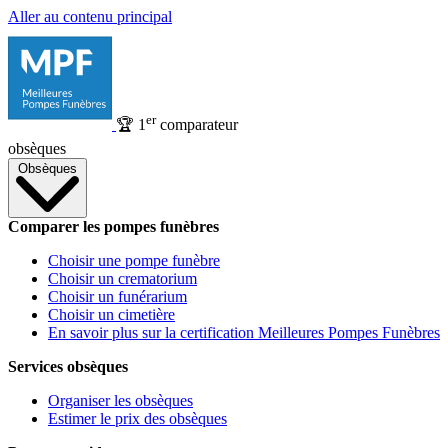
Aller au contenu principal
er
🏆
1
comparateur
obsèques
Obsèques
Comparer les pompes funèbres
Choisir une pompe funèbre
Choisir un crematorium
Choisir un funérarium
Choisir un cimetière
En savoir plus sur la certification Meilleures Pompes Funèbres
Services obsèques
Organiser les obsèques
Estimer le prix des obsèques