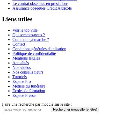
Le contrat obsèques en prestations
Assurance obsèques Crédit Agricole
Liens utiles
Voir le top ville
Qui sommes-nous ?
Comment ça marche ?
Contact
Conditions générales d'utilisation
Politique de confidentialité
Mentions légales
Actualités
Nos vidéos
Nos conseils fleurs
Tutoriels
Espace Pro
Metiers du funéraire
Écoles de formation
Espace Presse
Faire une recherche par mot clé sur le site :
Rechercher
(nouvelle fenêtre)