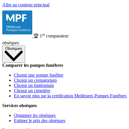
Aller au contenu principal
er
🏆
1
comparateur
obsèques
Obsèques
Comparer les pompes funèbres
Choisir une pompe funèbre
Choisir un crematorium
Choisir un funérarium
Choisir un cimetière
En savoir plus sur la certification Meilleures Pompes Funèbres
Services obsèques
Organiser les obsèques
Estimer le prix des obsèques