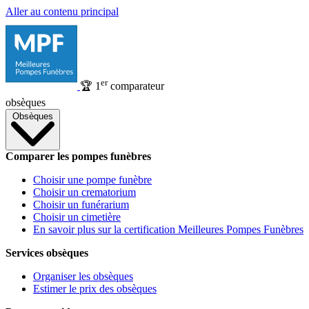
Aller au contenu principal
er
🏆
1
comparateur
obsèques
Obsèques
Comparer les pompes funèbres
Choisir une pompe funèbre
Choisir un crematorium
Choisir un funérarium
Choisir un cimetière
En savoir plus sur la certification Meilleures Pompes Funèbres
Services obsèques
Organiser les obsèques
Estimer le prix des obsèques