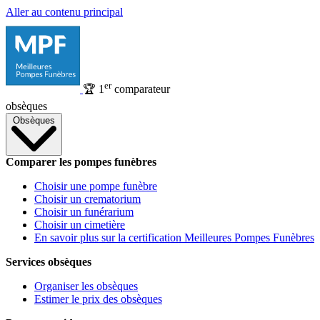
Aller au contenu principal
er
🏆
1
comparateur
obsèques
Obsèques
Comparer les pompes funèbres
Choisir une pompe funèbre
Choisir un crematorium
Choisir un funérarium
Choisir un cimetière
En savoir plus sur la certification Meilleures Pompes Funèbres
Services obsèques
Organiser les obsèques
Estimer le prix des obsèques