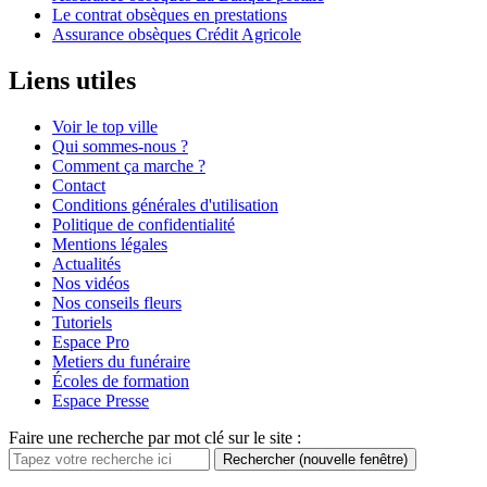
Le contrat obsèques en prestations
Assurance obsèques Crédit Agricole
Liens utiles
Voir le top ville
Qui sommes-nous ?
Comment ça marche ?
Contact
Conditions générales d'utilisation
Politique de confidentialité
Mentions légales
Actualités
Nos vidéos
Nos conseils fleurs
Tutoriels
Espace Pro
Metiers du funéraire
Écoles de formation
Espace Presse
Faire une recherche par mot clé sur le site :
Rechercher
(nouvelle fenêtre)