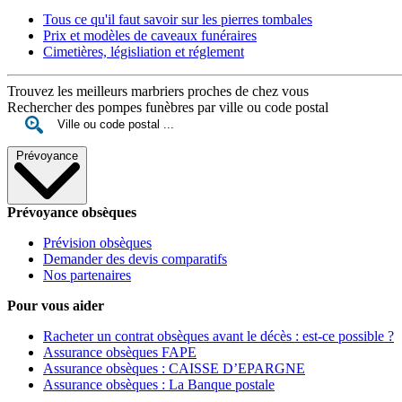
Tous ce qu'il faut savoir sur les pierres tombales
Prix et modèles de caveaux funéraires
Cimetières, législiation et réglement
Trouvez les meilleurs marbriers proches de chez vous
Rechercher des pompes funèbres par ville ou code postal
Prévoyance
Prévoyance obsèques
Prévision obsèques
Demander des devis comparatifs
Nos partenaires
Pour vous aider
Racheter un contrat obsèques avant le décès : est-ce possible ?
Assurance obsèques FAPE
Assurance obsèques : CAISSE D’EPARGNE
Assurance obsèques : La Banque postale