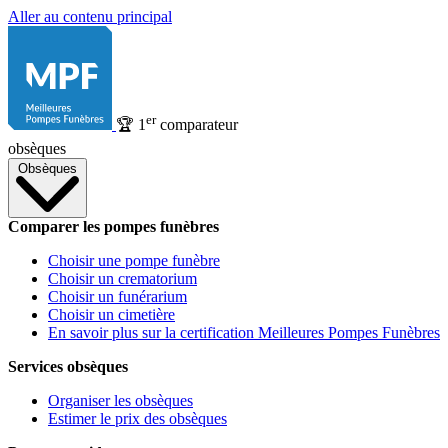
Aller au contenu principal
er
🏆
1
comparateur
obsèques
Obsèques
Comparer les pompes funèbres
Choisir une pompe funèbre
Choisir un crematorium
Choisir un funérarium
Choisir un cimetière
En savoir plus sur la certification Meilleures Pompes Funèbres
Services obsèques
Organiser les obsèques
Estimer le prix des obsèques