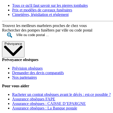
Tous ce qu'il faut savoir sur les pierres tombales
Prix et modèles de caveaux funéraires
Cimetières, législiation et réglement
Trouvez les meilleurs marbriers proches de chez vous
Rechercher des pompes funèbres par ville ou code postal
Prévoyance
Prévoyance obsèques
Prévision obsèques
Demander des devis comparatifs
Nos partenaires
Pour vous aider
Racheter un contrat obsèques avant le décès : est-ce possible ?
Assurance obsèques FAPE
Assurance obsèques : CAISSE D’EPARGNE
Assurance obsèques : La Banque postale