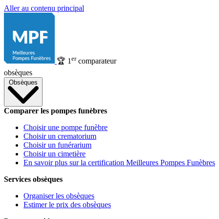
Aller au contenu principal
er
🏆
1
comparateur
obsèques
Obsèques
Comparer les pompes funèbres
Choisir une pompe funèbre
Choisir un crematorium
Choisir un funérarium
Choisir un cimetière
En savoir plus sur la certification Meilleures Pompes Funèbres
Services obsèques
Organiser les obsèques
Estimer le prix des obsèques