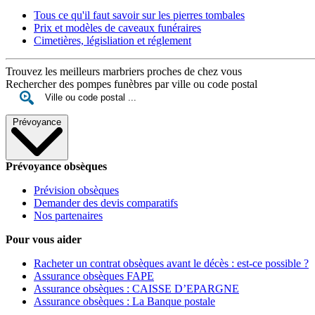
Tous ce qu'il faut savoir sur les pierres tombales
Prix et modèles de caveaux funéraires
Cimetières, législiation et réglement
Trouvez les meilleurs marbriers proches de chez vous
Rechercher des pompes funèbres par ville ou code postal
Prévoyance
Prévoyance obsèques
Prévision obsèques
Demander des devis comparatifs
Nos partenaires
Pour vous aider
Racheter un contrat obsèques avant le décès : est-ce possible ?
Assurance obsèques FAPE
Assurance obsèques : CAISSE D’EPARGNE
Assurance obsèques : La Banque postale