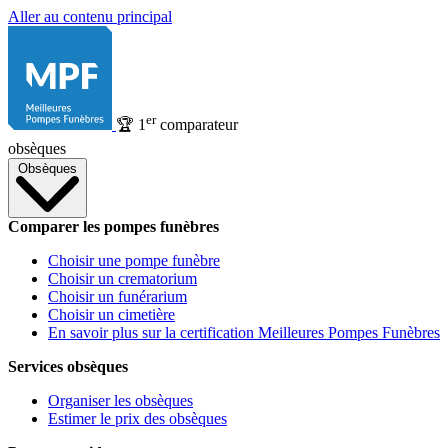
Aller au contenu principal
er
🏆
1
comparateur
obsèques
Obsèques
Comparer les pompes funèbres
Choisir une pompe funèbre
Choisir un crematorium
Choisir un funérarium
Choisir un cimetière
En savoir plus sur la certification Meilleures Pompes Funèbres
Services obsèques
Organiser les obsèques
Estimer le prix des obsèques