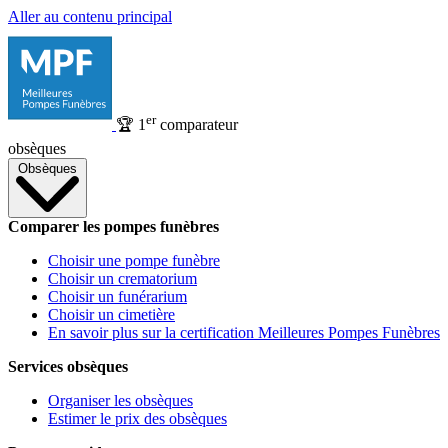
Aller au contenu principal
er
🏆
1
comparateur
obsèques
Obsèques
Comparer les pompes funèbres
Choisir une pompe funèbre
Choisir un crematorium
Choisir un funérarium
Choisir un cimetière
En savoir plus sur la certification Meilleures Pompes Funèbres
Services obsèques
Organiser les obsèques
Estimer le prix des obsèques