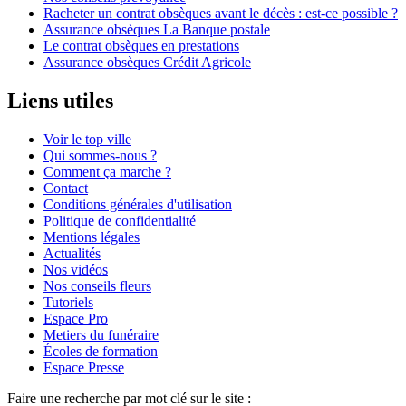
Racheter un contrat obsèques avant le décès : est-ce possible ?
Assurance obsèques La Banque postale
Le contrat obsèques en prestations
Assurance obsèques Crédit Agricole
Liens utiles
Voir le top ville
Qui sommes-nous ?
Comment ça marche ?
Contact
Conditions générales d'utilisation
Politique de confidentialité
Mentions légales
Actualités
Nos vidéos
Nos conseils fleurs
Tutoriels
Espace Pro
Metiers du funéraire
Écoles de formation
Espace Presse
Faire une recherche par mot clé sur le site :