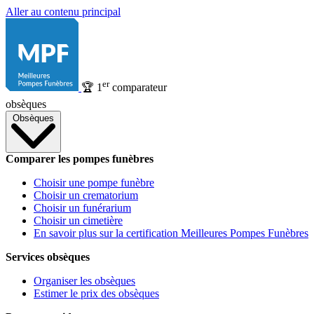
Aller au contenu principal
er
🏆
1
comparateur
obsèques
Obsèques
Comparer les pompes funèbres
Choisir une pompe funèbre
Choisir un crematorium
Choisir un funérarium
Choisir un cimetière
En savoir plus sur la certification Meilleures Pompes Funèbres
Services obsèques
Organiser les obsèques
Estimer le prix des obsèques