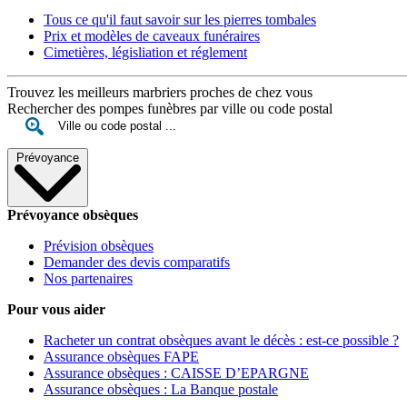
Tous ce qu'il faut savoir sur les pierres tombales
Prix et modèles de caveaux funéraires
Cimetières, législiation et réglement
Trouvez les meilleurs marbriers proches de chez vous
Rechercher des pompes funèbres par ville ou code postal
Prévoyance
Prévoyance obsèques
Prévision obsèques
Demander des devis comparatifs
Nos partenaires
Pour vous aider
Racheter un contrat obsèques avant le décès : est-ce possible ?
Assurance obsèques FAPE
Assurance obsèques : CAISSE D’EPARGNE
Assurance obsèques : La Banque postale