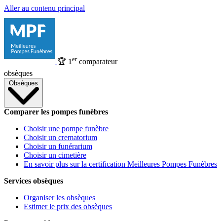
Aller au contenu principal
er
🏆
1
comparateur
obsèques
Obsèques
Comparer les pompes funèbres
Choisir une pompe funèbre
Choisir un crematorium
Choisir un funérarium
Choisir un cimetière
En savoir plus sur la certification Meilleures Pompes Funèbres
Services obsèques
Organiser les obsèques
Estimer le prix des obsèques