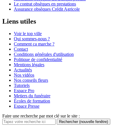
Le contrat obsèques en prestations
Assurance obsèques Crédit Agricole
Liens utiles
Voir le top ville
Qui sommes-nous ?
Comment ça marche ?
Contact
Conditions générales d'utilisation
Politique de confidentialité
Mentions légales
Actualités
Nos vidéos
Nos conseils fleurs
Tutoriels
Espace Pro
Metiers du funéraire
Écoles de formation
Espace Presse
Faire une recherche par mot clé sur le site :
Rechercher
(nouvelle fenêtre)