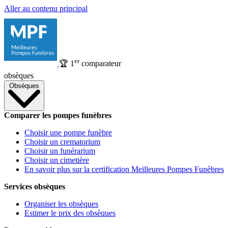
Aller au contenu principal
er
🏆
1
comparateur
obsèques
Obsèques
Comparer les pompes funèbres
Choisir une pompe funèbre
Choisir un crematorium
Choisir un funérarium
Choisir un cimetière
En savoir plus sur la certification Meilleures Pompes Funèbres
Services obsèques
Organiser les obsèques
Estimer le prix des obsèques