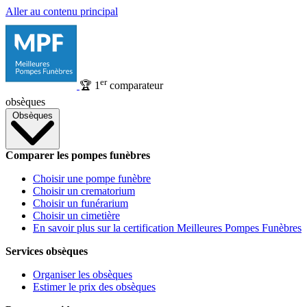
Aller au contenu principal
er
🏆
1
comparateur
obsèques
Obsèques
Comparer les pompes funèbres
Choisir une pompe funèbre
Choisir un crematorium
Choisir un funérarium
Choisir un cimetière
En savoir plus sur la certification Meilleures Pompes Funèbres
Services obsèques
Organiser les obsèques
Estimer le prix des obsèques