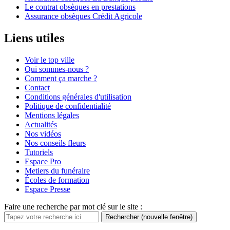
Le contrat obsèques en prestations
Assurance obsèques Crédit Agricole
Liens utiles
Voir le top ville
Qui sommes-nous ?
Comment ça marche ?
Contact
Conditions générales d'utilisation
Politique de confidentialité
Mentions légales
Actualités
Nos vidéos
Nos conseils fleurs
Tutoriels
Espace Pro
Metiers du funéraire
Écoles de formation
Espace Presse
Faire une recherche par mot clé sur le site :
Rechercher
(nouvelle fenêtre)