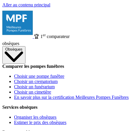
Aller au contenu principal
er
🏆
1
comparateur
obsèques
Obsèques
Comparer les pompes funèbres
Choisir une pompe funèbre
Choisir un crematorium
Choisir un funérarium
Choisir un cimetière
En savoir plus sur la certification Meilleures Pompes Funèbres
Services obsèques
Organiser les obsèques
Estimer le prix des obsèques