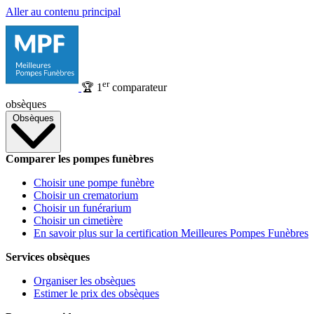
Aller au contenu principal
er
🏆
1
comparateur
obsèques
Obsèques
Comparer les pompes funèbres
Choisir une pompe funèbre
Choisir un crematorium
Choisir un funérarium
Choisir un cimetière
En savoir plus sur la certification Meilleures Pompes Funèbres
Services obsèques
Organiser les obsèques
Estimer le prix des obsèques