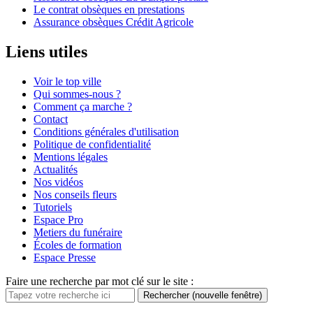
Le contrat obsèques en prestations
Assurance obsèques Crédit Agricole
Liens utiles
Voir le top ville
Qui sommes-nous ?
Comment ça marche ?
Contact
Conditions générales d'utilisation
Politique de confidentialité
Mentions légales
Actualités
Nos vidéos
Nos conseils fleurs
Tutoriels
Espace Pro
Metiers du funéraire
Écoles de formation
Espace Presse
Faire une recherche par mot clé sur le site :
Rechercher
(nouvelle fenêtre)