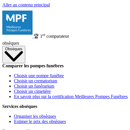
Aller au contenu principal
er
🏆
1
comparateur
obsèques
Obsèques
Comparer les pompes funèbres
Choisir une pompe funèbre
Choisir un crematorium
Choisir un funérarium
Choisir un cimetière
En savoir plus sur la certification Meilleures Pompes Funèbres
Services obsèques
Organiser les obsèques
Estimer le prix des obsèques