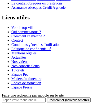
Le contrat obsèques en prestations
Assurance obsèques Crédit Agricole
Liens utiles
Voir le top ville
Qui sommes-nous ?
Comment ça marche ?
Contact
Conditions générales d'utilisation
Politique de confidentialité
Mentions légales
Actualités
Nos vidéos
Nos conseils fleurs
Tutoriels
Espace Pro
Metiers du funéraire
Écoles de formation
Espace Presse
Faire une recherche par mot clé sur le site :
Rechercher
(nouvelle fenêtre)