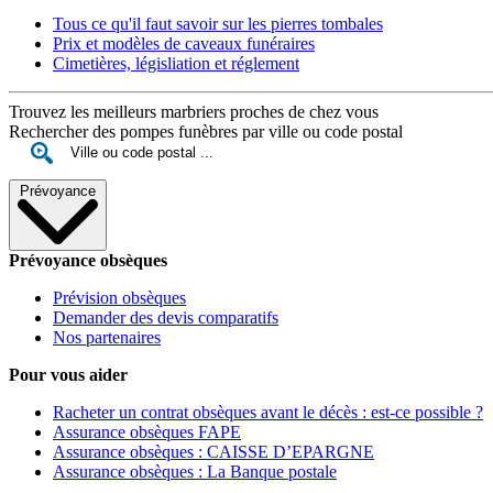
Tous ce qu'il faut savoir sur les pierres tombales
Prix et modèles de caveaux funéraires
Cimetières, législiation et réglement
Trouvez les meilleurs marbriers proches de chez vous
Rechercher des pompes funèbres par ville ou code postal
Prévoyance
Prévoyance obsèques
Prévision obsèques
Demander des devis comparatifs
Nos partenaires
Pour vous aider
Racheter un contrat obsèques avant le décès : est-ce possible ?
Assurance obsèques FAPE
Assurance obsèques : CAISSE D’EPARGNE
Assurance obsèques : La Banque postale