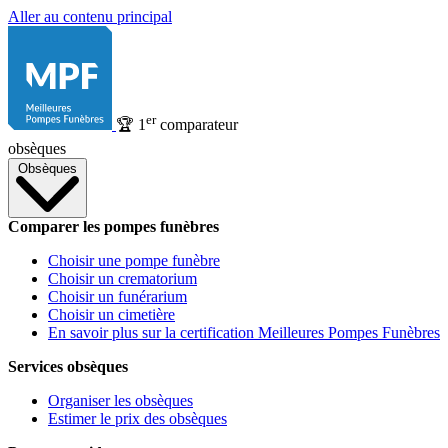
Aller au contenu principal
er
🏆
1
comparateur
obsèques
Obsèques
Comparer les pompes funèbres
Choisir une pompe funèbre
Choisir un crematorium
Choisir un funérarium
Choisir un cimetière
En savoir plus sur la certification Meilleures Pompes Funèbres
Services obsèques
Organiser les obsèques
Estimer le prix des obsèques