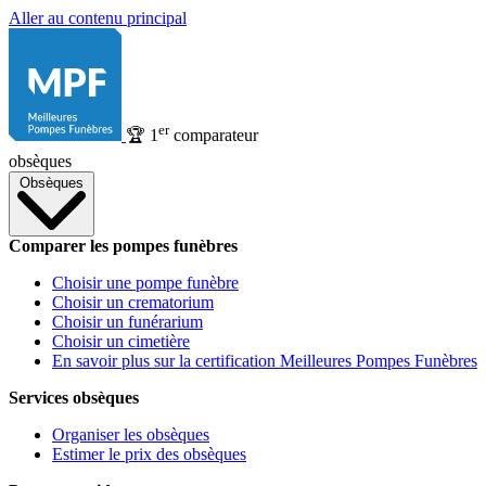
Aller au contenu principal
er
🏆
1
comparateur
obsèques
Obsèques
Comparer les pompes funèbres
Choisir une pompe funèbre
Choisir un crematorium
Choisir un funérarium
Choisir un cimetière
En savoir plus sur la certification Meilleures Pompes Funèbres
Services obsèques
Organiser les obsèques
Estimer le prix des obsèques