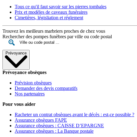
Tous ce qu'il faut savoir sur les pierres tombales
Prix et modèles de caveaux funéraires
Cimetières, législiation et réglement
Trouvez les meilleurs marbriers proches de chez vous
Rechercher des pompes funèbres par ville ou code postal
Prévoyance
Prévoyance obsèques
Prévision obsèques
Demander des devis comparatifs
Nos partenaires
Pour vous aider
Racheter un contrat obsèques avant le décès : est-ce possible ?
Assurance obsèques FAPE
Assurance obsèques : CAISSE D’EPARGNE
Assurance obsèques : La Banque postale