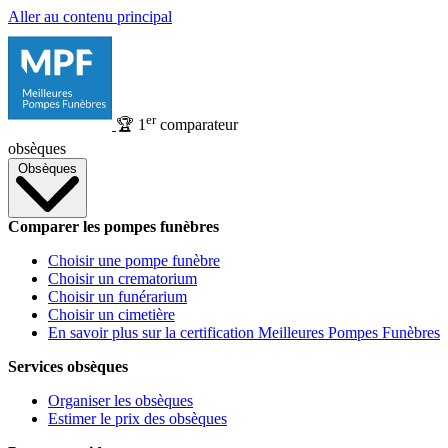
Aller au contenu principal
er
🏆
1
comparateur
obsèques
Obsèques
Comparer les pompes funèbres
Choisir une pompe funèbre
Choisir un crematorium
Choisir un funérarium
Choisir un cimetière
En savoir plus sur la certification Meilleures Pompes Funèbres
Services obsèques
Organiser les obsèques
Estimer le prix des obsèques