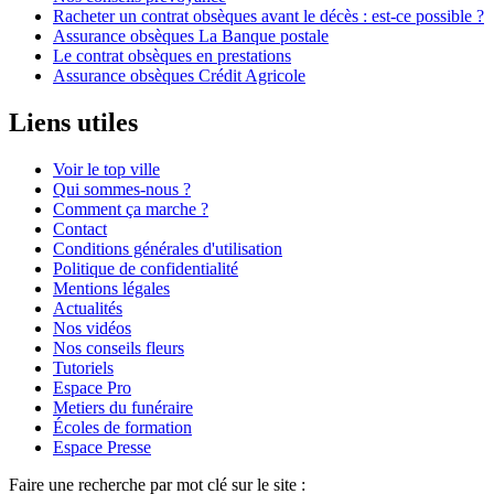
Racheter un contrat obsèques avant le décès : est-ce possible ?
Assurance obsèques La Banque postale
Le contrat obsèques en prestations
Assurance obsèques Crédit Agricole
Liens utiles
Voir le top ville
Qui sommes-nous ?
Comment ça marche ?
Contact
Conditions générales d'utilisation
Politique de confidentialité
Mentions légales
Actualités
Nos vidéos
Nos conseils fleurs
Tutoriels
Espace Pro
Metiers du funéraire
Écoles de formation
Espace Presse
Faire une recherche par mot clé sur le site :