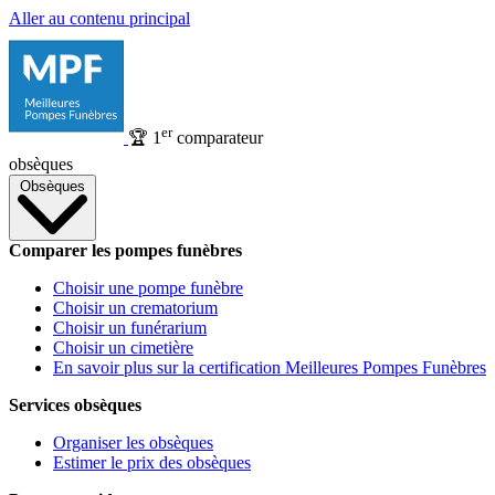
Aller au contenu principal
er
🏆
1
comparateur
obsèques
Obsèques
Comparer les pompes funèbres
Choisir une pompe funèbre
Choisir un crematorium
Choisir un funérarium
Choisir un cimetière
En savoir plus sur la certification Meilleures Pompes Funèbres
Services obsèques
Organiser les obsèques
Estimer le prix des obsèques