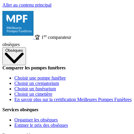
Aller au contenu principal
er
🏆
1
comparateur
obsèques
Obsèques
Comparer les pompes funèbres
Choisir une pompe funèbre
Choisir un crematorium
Choisir un funérarium
Choisir un cimetière
En savoir plus sur la certification Meilleures Pompes Funèbres
Services obsèques
Organiser les obsèques
Estimer le prix des obsèques