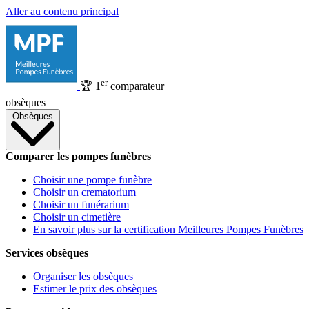
Aller au contenu principal
er
🏆
1
comparateur
obsèques
Obsèques
Comparer les pompes funèbres
Choisir une pompe funèbre
Choisir un crematorium
Choisir un funérarium
Choisir un cimetière
En savoir plus sur la certification Meilleures Pompes Funèbres
Services obsèques
Organiser les obsèques
Estimer le prix des obsèques