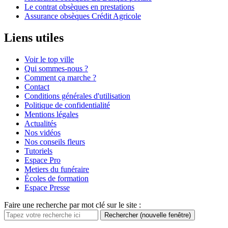
Le contrat obsèques en prestations
Assurance obsèques Crédit Agricole
Liens utiles
Voir le top ville
Qui sommes-nous ?
Comment ça marche ?
Contact
Conditions générales d'utilisation
Politique de confidentialité
Mentions légales
Actualités
Nos vidéos
Nos conseils fleurs
Tutoriels
Espace Pro
Metiers du funéraire
Écoles de formation
Espace Presse
Faire une recherche par mot clé sur le site :
Rechercher
(nouvelle fenêtre)