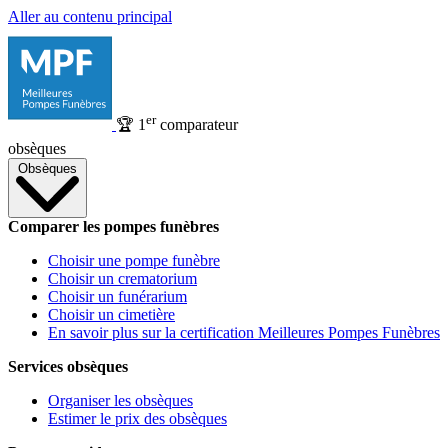
Aller au contenu principal
er
🏆
1
comparateur
obsèques
Obsèques
Comparer les pompes funèbres
Choisir une pompe funèbre
Choisir un crematorium
Choisir un funérarium
Choisir un cimetière
En savoir plus sur la certification Meilleures Pompes Funèbres
Services obsèques
Organiser les obsèques
Estimer le prix des obsèques