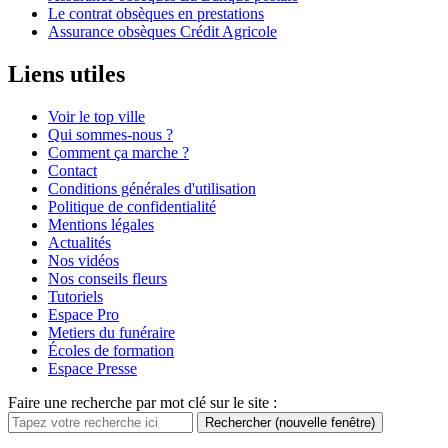
Le contrat obsèques en prestations
Assurance obsèques Crédit Agricole
Liens utiles
Voir le top ville
Qui sommes-nous ?
Comment ça marche ?
Contact
Conditions générales d'utilisation
Politique de confidentialité
Mentions légales
Actualités
Nos vidéos
Nos conseils fleurs
Tutoriels
Espace Pro
Metiers du funéraire
Écoles de formation
Espace Presse
Faire une recherche par mot clé sur le site :
Rechercher
(nouvelle fenêtre)