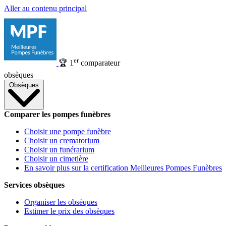
Aller au contenu principal
er
🏆
1
comparateur
obsèques
Obsèques
Comparer les pompes funèbres
Choisir une pompe funèbre
Choisir un crematorium
Choisir un funérarium
Choisir un cimetière
En savoir plus sur la certification Meilleures Pompes Funèbres
Services obsèques
Organiser les obsèques
Estimer le prix des obsèques