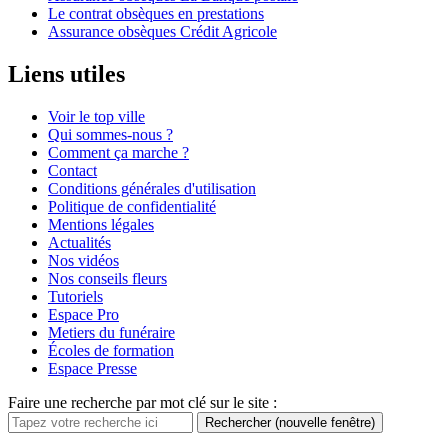
Le contrat obsèques en prestations
Assurance obsèques Crédit Agricole
Liens utiles
Voir le top ville
Qui sommes-nous ?
Comment ça marche ?
Contact
Conditions générales d'utilisation
Politique de confidentialité
Mentions légales
Actualités
Nos vidéos
Nos conseils fleurs
Tutoriels
Espace Pro
Metiers du funéraire
Écoles de formation
Espace Presse
Faire une recherche par mot clé sur le site :
Rechercher
(nouvelle fenêtre)