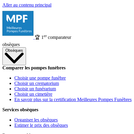
Aller au contenu principal
er
🏆
1
comparateur
obsèques
Obsèques
Comparer les pompes funèbres
Choisir une pompe funèbre
Choisir un crematorium
Choisir un funérarium
Choisir un cimetière
En savoir plus sur la certification Meilleures Pompes Funèbres
Services obsèques
Organiser les obsèques
Estimer le prix des obsèques