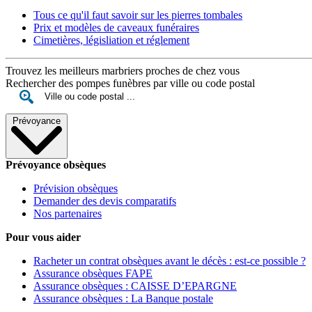
Tous ce qu'il faut savoir sur les pierres tombales
Prix et modèles de caveaux funéraires
Cimetières, législiation et réglement
Trouvez les meilleurs marbriers proches de chez vous
Rechercher des pompes funèbres par ville ou code postal
Prévoyance
Prévoyance obsèques
Prévision obsèques
Demander des devis comparatifs
Nos partenaires
Pour vous aider
Racheter un contrat obsèques avant le décès : est-ce possible ?
Assurance obsèques FAPE
Assurance obsèques : CAISSE D’EPARGNE
Assurance obsèques : La Banque postale