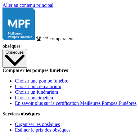
Aller au contenu principal
er
🏆
1
comparateur
obsèques
Obsèques
Comparer les pompes funèbres
Choisir une pompe funèbre
Choisir un crematorium
Choisir un funérarium
Choisir un cimetière
En savoir plus sur la certification Meilleures Pompes Funèbres
Services obsèques
Organiser les obsèques
Estimer le prix des obsèques