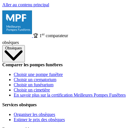
Aller au contenu principal
er
🏆
1
comparateur
obsèques
Obsèques
Comparer les pompes funèbres
Choisir une pompe funèbre
Choisir un crematorium
Choisir un funérarium
Choisir un cimetière
En savoir plus sur la certification Meilleures Pompes Funèbres
Services obsèques
Organiser les obsèques
Estimer le prix des obsèques