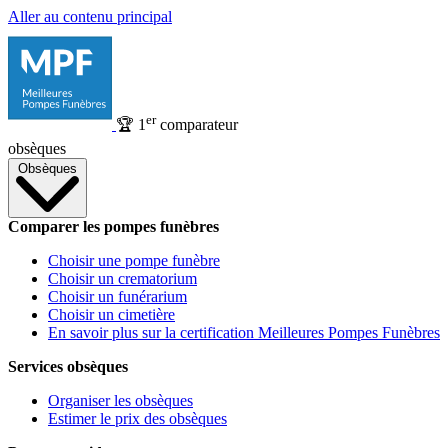
Aller au contenu principal
er
🏆
1
comparateur
obsèques
Obsèques
Comparer les pompes funèbres
Choisir une pompe funèbre
Choisir un crematorium
Choisir un funérarium
Choisir un cimetière
En savoir plus sur la certification Meilleures Pompes Funèbres
Services obsèques
Organiser les obsèques
Estimer le prix des obsèques