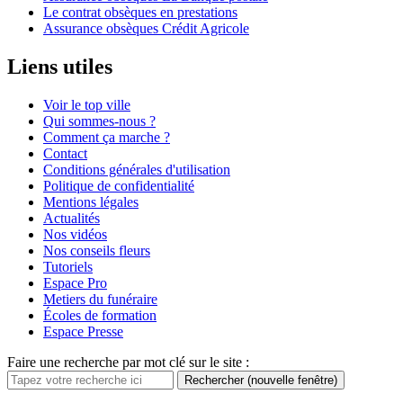
Le contrat obsèques en prestations
Assurance obsèques Crédit Agricole
Liens utiles
Voir le top ville
Qui sommes-nous ?
Comment ça marche ?
Contact
Conditions générales d'utilisation
Politique de confidentialité
Mentions légales
Actualités
Nos vidéos
Nos conseils fleurs
Tutoriels
Espace Pro
Metiers du funéraire
Écoles de formation
Espace Presse
Faire une recherche par mot clé sur le site :
Rechercher
(nouvelle fenêtre)