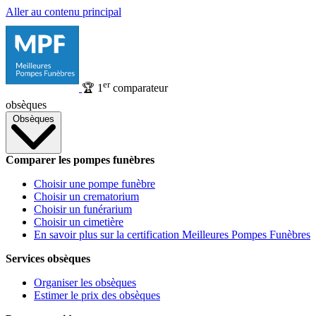
Aller au contenu principal
er
🏆
1
comparateur
obsèques
Obsèques
Comparer les pompes funèbres
Choisir une pompe funèbre
Choisir un crematorium
Choisir un funérarium
Choisir un cimetière
En savoir plus sur la certification Meilleures Pompes Funèbres
Services obsèques
Organiser les obsèques
Estimer le prix des obsèques