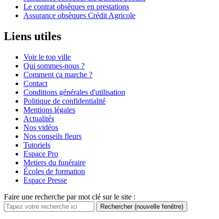
Le contrat obsèques en prestations
Assurance obsèques Crédit Agricole
Liens utiles
Voir le top ville
Qui sommes-nous ?
Comment ça marche ?
Contact
Conditions générales d'utilisation
Politique de confidentialité
Mentions légales
Actualités
Nos vidéos
Nos conseils fleurs
Tutoriels
Espace Pro
Metiers du funéraire
Écoles de formation
Espace Presse
Faire une recherche par mot clé sur le site :
Rechercher
(nouvelle fenêtre)