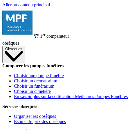
Aller au contenu principal
er
🏆
1
comparateur
obsèques
Obsèques
Comparer les pompes funèbres
Choisir une pompe funèbre
Choisir un crematorium
Choisir un funérarium
Choisir un cimetière
En savoir plus sur la certification Meilleures Pompes Funèbres
Services obsèques
Organiser les obsèques
Estimer le prix des obsèques