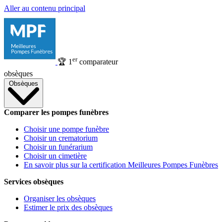
Aller au contenu principal
er
🏆
1
comparateur
obsèques
Obsèques
Comparer les pompes funèbres
Choisir une pompe funèbre
Choisir un crematorium
Choisir un funérarium
Choisir un cimetière
En savoir plus sur la certification Meilleures Pompes Funèbres
Services obsèques
Organiser les obsèques
Estimer le prix des obsèques