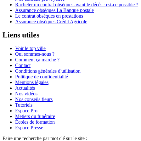
Racheter un contrat obsèques avant le décès : est-ce possible ?
Assurance obsèques La Banque postale
Le contrat obsèques en prestations
Assurance obsèques Crédit Agricole
Liens utiles
Voir le top ville
Qui sommes-nous ?
Comment ça marche ?
Contact
Conditions générales d'utilisation
Politique de confidentialité
Mentions légales
Actualités
Nos vidéos
Nos conseils fleurs
Tutoriels
Espace Pro
Metiers du funéraire
Écoles de formation
Espace Presse
Faire une recherche par mot clé sur le site :