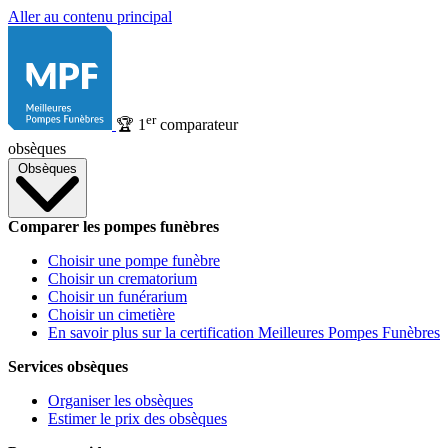
Aller au contenu principal
er
🏆
1
comparateur
obsèques
Obsèques
Comparer les pompes funèbres
Choisir une pompe funèbre
Choisir un crematorium
Choisir un funérarium
Choisir un cimetière
En savoir plus sur la certification Meilleures Pompes Funèbres
Services obsèques
Organiser les obsèques
Estimer le prix des obsèques