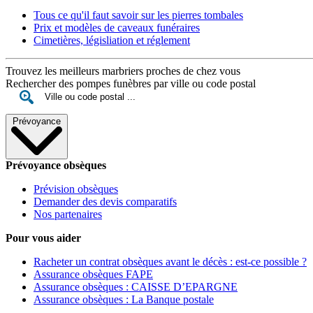
Tous ce qu'il faut savoir sur les pierres tombales
Prix et modèles de caveaux funéraires
Cimetières, législiation et réglement
Trouvez les meilleurs marbriers proches de chez vous
Rechercher des pompes funèbres par ville ou code postal
Prévoyance
Prévoyance obsèques
Prévision obsèques
Demander des devis comparatifs
Nos partenaires
Pour vous aider
Racheter un contrat obsèques avant le décès : est-ce possible ?
Assurance obsèques FAPE
Assurance obsèques : CAISSE D’EPARGNE
Assurance obsèques : La Banque postale