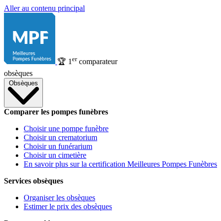
Aller au contenu principal
er
🏆
1
comparateur
obsèques
Obsèques
Comparer les pompes funèbres
Choisir une pompe funèbre
Choisir un crematorium
Choisir un funérarium
Choisir un cimetière
En savoir plus sur la certification Meilleures Pompes Funèbres
Services obsèques
Organiser les obsèques
Estimer le prix des obsèques