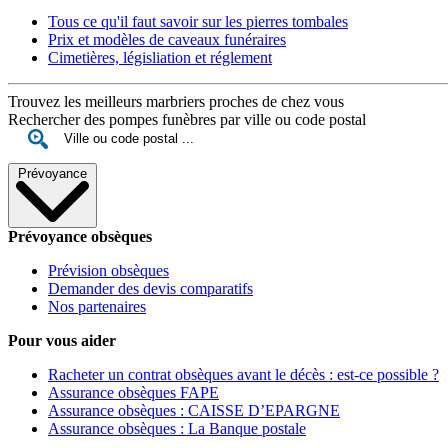
Tous ce qu'il faut savoir sur les pierres tombales
Prix et modèles de caveaux funéraires
Cimetières, législiation et réglement
Trouvez les meilleurs marbriers proches de chez vous
Rechercher des pompes funèbres par ville ou code postal
Prévoyance
Prévoyance obsèques
Prévision obsèques
Demander des devis comparatifs
Nos partenaires
Pour vous aider
Racheter un contrat obsèques avant le décès : est-ce possible ?
Assurance obsèques FAPE
Assurance obsèques : CAISSE D’EPARGNE
Assurance obsèques : La Banque postale