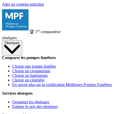
Aller au contenu principal
er
🏆
1
comparateur
obsèques
Obsèques
Comparer les pompes funèbres
Choisir une pompe funèbre
Choisir un crematorium
Choisir un funérarium
Choisir un cimetière
En savoir plus sur la certification Meilleures Pompes Funèbres
Services obsèques
Organiser les obsèques
Estimer le prix des obsèques