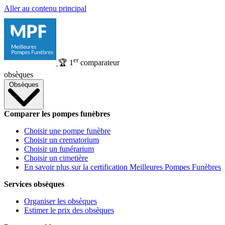
Aller au contenu principal
er
🏆
1
comparateur
obsèques
Obsèques
Comparer les pompes funèbres
Choisir une pompe funèbre
Choisir un crematorium
Choisir un funérarium
Choisir un cimetière
En savoir plus sur la certification Meilleures Pompes Funèbres
Services obsèques
Organiser les obsèques
Estimer le prix des obsèques