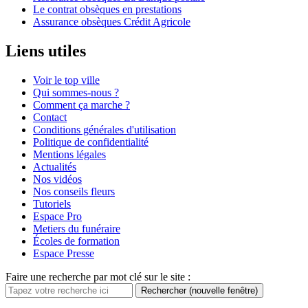
Le contrat obsèques en prestations
Assurance obsèques Crédit Agricole
Liens utiles
Voir le top ville
Qui sommes-nous ?
Comment ça marche ?
Contact
Conditions générales d'utilisation
Politique de confidentialité
Mentions légales
Actualités
Nos vidéos
Nos conseils fleurs
Tutoriels
Espace Pro
Metiers du funéraire
Écoles de formation
Espace Presse
Faire une recherche par mot clé sur le site :
Rechercher
(nouvelle fenêtre)