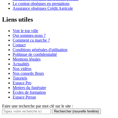
Le contrat obsèques en prestations
Assurance obsèques Crédit Agricole
Liens utiles
Voir le top ville
Qui sommes-nous ?
Comment ça marche ?
Contact
Conditions générales d'utilisation
Politique de confidentialité
Mentions légales
Actualités
Nos vidéos
Nos conseils fleurs
Tutoriels
Espace Pro
Metiers du funéraire
Écoles de formation
Espace Presse
Faire une recherche par mot clé sur le site :
Rechercher
(nouvelle fenêtre)