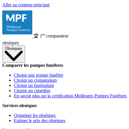
Aller au contenu principal
er
🏆
1
comparateur
obsèques
Obsèques
Comparer les pompes funèbres
Choisir une pompe funèbre
Choisir un crematorium
Choisir un funérarium
Choisir un cimetière
En savoir plus sur la certification Meilleures Pompes Funèbres
Services obsèques
Organiser les obsèques
Estimer le prix des obsèques