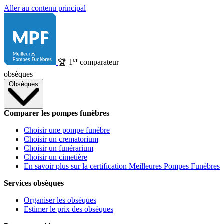
Aller au contenu principal
er
🏆
1
comparateur
obsèques
Obsèques
Comparer les pompes funèbres
Choisir une pompe funèbre
Choisir un crematorium
Choisir un funérarium
Choisir un cimetière
En savoir plus sur la certification Meilleures Pompes Funèbres
Services obsèques
Organiser les obsèques
Estimer le prix des obsèques