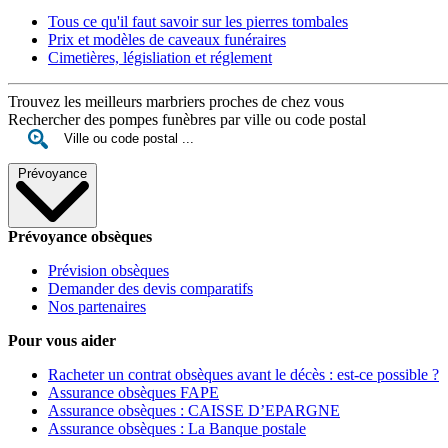
Tous ce qu'il faut savoir sur les pierres tombales
Prix et modèles de caveaux funéraires
Cimetières, législiation et réglement
Trouvez les meilleurs marbriers proches de chez vous
Rechercher des pompes funèbres par ville ou code postal
Prévoyance
Prévoyance obsèques
Prévision obsèques
Demander des devis comparatifs
Nos partenaires
Pour vous aider
Racheter un contrat obsèques avant le décès : est-ce possible ?
Assurance obsèques FAPE
Assurance obsèques : CAISSE D’EPARGNE
Assurance obsèques : La Banque postale