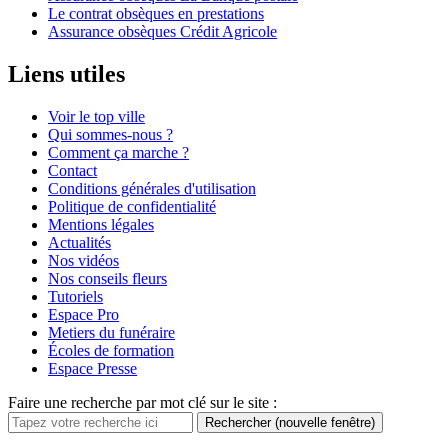
Le contrat obsèques en prestations
Assurance obsèques Crédit Agricole
Liens utiles
Voir le top ville
Qui sommes-nous ?
Comment ça marche ?
Contact
Conditions générales d'utilisation
Politique de confidentialité
Mentions légales
Actualités
Nos vidéos
Nos conseils fleurs
Tutoriels
Espace Pro
Metiers du funéraire
Écoles de formation
Espace Presse
Faire une recherche par mot clé sur le site :
Rechercher
(nouvelle fenêtre)