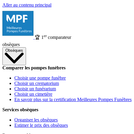
Aller au contenu principal
er
🏆
1
comparateur
obsèques
Obsèques
Comparer les pompes funèbres
Choisir une pompe funèbre
Choisir un crematorium
Choisir un funérarium
Choisir un cimetière
En savoir plus sur la certification Meilleures Pompes Funèbres
Services obsèques
Organiser les obsèques
Estimer le prix des obsèques