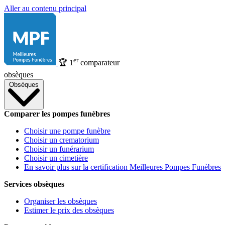
Aller au contenu principal
er
🏆
1
comparateur
obsèques
Obsèques
Comparer les pompes funèbres
Choisir une pompe funèbre
Choisir un crematorium
Choisir un funérarium
Choisir un cimetière
En savoir plus sur la certification Meilleures Pompes Funèbres
Services obsèques
Organiser les obsèques
Estimer le prix des obsèques