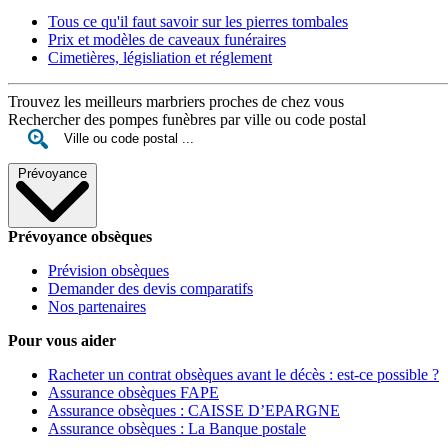
Tous ce qu'il faut savoir sur les pierres tombales
Prix et modèles de caveaux funéraires
Cimetières, législiation et réglement
Trouvez les meilleurs marbriers proches de chez vous
Rechercher des pompes funèbres par ville ou code postal
Prévoyance
Prévoyance obsèques
Prévision obsèques
Demander des devis comparatifs
Nos partenaires
Pour vous aider
Racheter un contrat obsèques avant le décès : est-ce possible ?
Assurance obsèques FAPE
Assurance obsèques : CAISSE D’EPARGNE
Assurance obsèques : La Banque postale