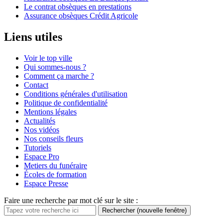
Le contrat obsèques en prestations
Assurance obsèques Crédit Agricole
Liens utiles
Voir le top ville
Qui sommes-nous ?
Comment ça marche ?
Contact
Conditions générales d'utilisation
Politique de confidentialité
Mentions légales
Actualités
Nos vidéos
Nos conseils fleurs
Tutoriels
Espace Pro
Metiers du funéraire
Écoles de formation
Espace Presse
Faire une recherche par mot clé sur le site :
Rechercher
(nouvelle fenêtre)