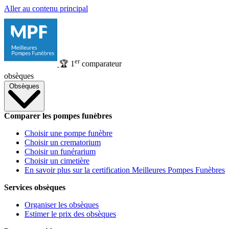
Aller au contenu principal
er
🏆
1
comparateur
obsèques
Obsèques
Comparer les pompes funèbres
Choisir une pompe funèbre
Choisir un crematorium
Choisir un funérarium
Choisir un cimetière
En savoir plus sur la certification Meilleures Pompes Funèbres
Services obsèques
Organiser les obsèques
Estimer le prix des obsèques