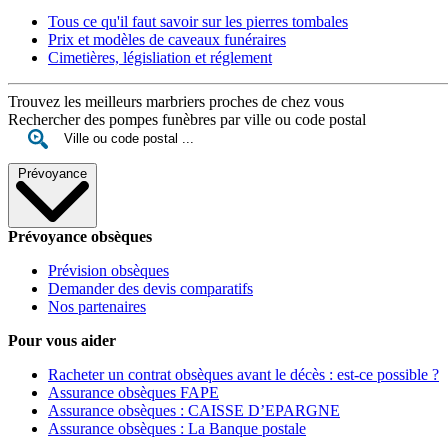
Tous ce qu'il faut savoir sur les pierres tombales
Prix et modèles de caveaux funéraires
Cimetières, législiation et réglement
Trouvez les meilleurs marbriers proches de chez vous
Rechercher des pompes funèbres par ville ou code postal
Prévoyance
Prévoyance obsèques
Prévision obsèques
Demander des devis comparatifs
Nos partenaires
Pour vous aider
Racheter un contrat obsèques avant le décès : est-ce possible ?
Assurance obsèques FAPE
Assurance obsèques : CAISSE D’EPARGNE
Assurance obsèques : La Banque postale