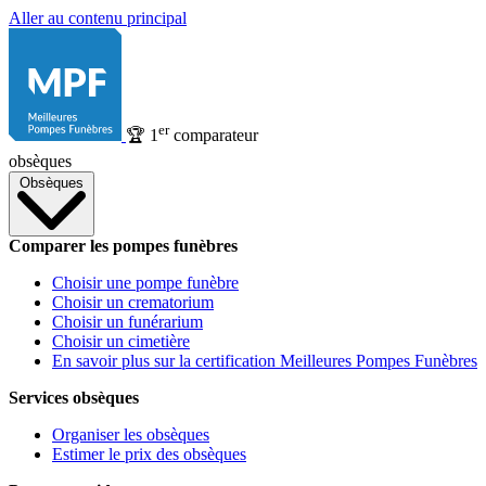
Aller au contenu principal
er
🏆
1
comparateur
obsèques
Obsèques
Comparer les pompes funèbres
Choisir une pompe funèbre
Choisir un crematorium
Choisir un funérarium
Choisir un cimetière
En savoir plus sur la certification Meilleures Pompes Funèbres
Services obsèques
Organiser les obsèques
Estimer le prix des obsèques