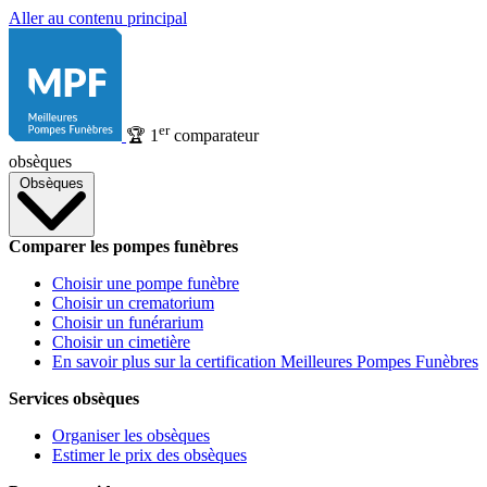
Aller au contenu principal
er
🏆
1
comparateur
obsèques
Obsèques
Comparer les pompes funèbres
Choisir une pompe funèbre
Choisir un crematorium
Choisir un funérarium
Choisir un cimetière
En savoir plus sur la certification Meilleures Pompes Funèbres
Services obsèques
Organiser les obsèques
Estimer le prix des obsèques