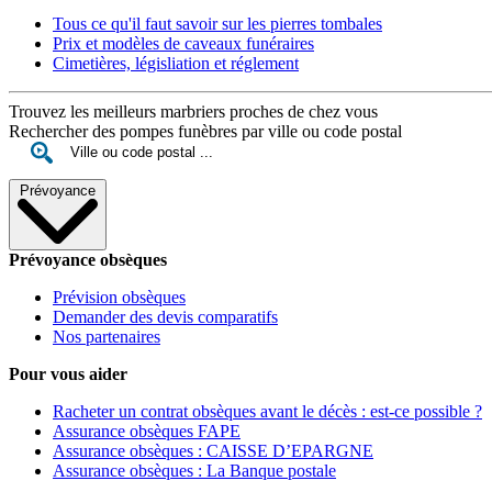
Tous ce qu'il faut savoir sur les pierres tombales
Prix et modèles de caveaux funéraires
Cimetières, législiation et réglement
Trouvez les meilleurs marbriers proches de chez vous
Rechercher des pompes funèbres par ville ou code postal
Prévoyance
Prévoyance obsèques
Prévision obsèques
Demander des devis comparatifs
Nos partenaires
Pour vous aider
Racheter un contrat obsèques avant le décès : est-ce possible ?
Assurance obsèques FAPE
Assurance obsèques : CAISSE D’EPARGNE
Assurance obsèques : La Banque postale