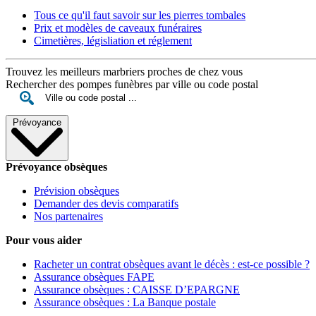
Tous ce qu'il faut savoir sur les pierres tombales
Prix et modèles de caveaux funéraires
Cimetières, législiation et réglement
Trouvez les meilleurs marbriers proches de chez vous
Rechercher des pompes funèbres par ville ou code postal
Prévoyance
Prévoyance obsèques
Prévision obsèques
Demander des devis comparatifs
Nos partenaires
Pour vous aider
Racheter un contrat obsèques avant le décès : est-ce possible ?
Assurance obsèques FAPE
Assurance obsèques : CAISSE D’EPARGNE
Assurance obsèques : La Banque postale