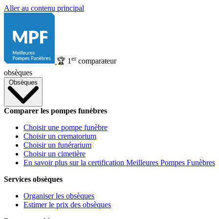
Aller au contenu principal
er
🏆
1
comparateur
obsèques
Obsèques
Comparer les pompes funèbres
Choisir une pompe funèbre
Choisir un crematorium
Choisir un funérarium
Choisir un cimetière
En savoir plus sur la certification Meilleures Pompes Funèbres
Services obsèques
Organiser les obsèques
Estimer le prix des obsèques