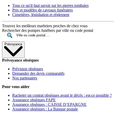
Tous ce qu'il faut savoir sur les pierres tombales
Prix et modèles de caveaux funéraires
Cimetières, législiation et réglement
Trouvez les meilleurs marbriers proches de chez vous
Rechercher des pompes funèbres par ville ou code postal
Prévoyance
Prévoyance obsèques
Prévision obsèques
Demander des devis comparatifs
Nos partenaires
Pour vous aider
Racheter un contrat obsèques avant le décès : est-ce possible ?
Assurance obsèques FAPE
Assurance obsèques : CAISSE D’EPARGNE
Assurance obsèques : La Banque postale