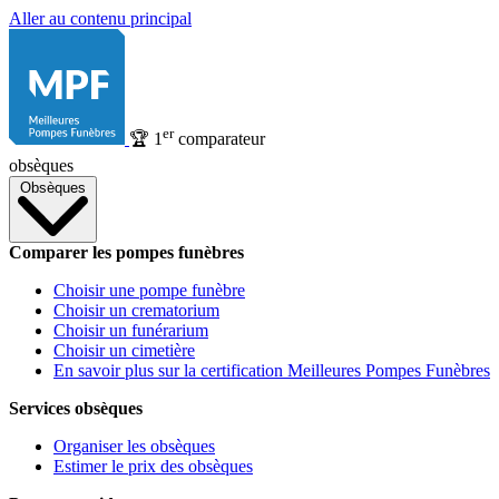
Aller au contenu principal
er
🏆
1
comparateur
obsèques
Obsèques
Comparer les pompes funèbres
Choisir une pompe funèbre
Choisir un crematorium
Choisir un funérarium
Choisir un cimetière
En savoir plus sur la certification Meilleures Pompes Funèbres
Services obsèques
Organiser les obsèques
Estimer le prix des obsèques