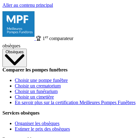
Aller au contenu principal
er
🏆
1
comparateur
obsèques
Obsèques
Comparer les pompes funèbres
Choisir une pompe funèbre
Choisir un crematorium
Choisir un funérarium
Choisir un cimetière
En savoir plus sur la certification Meilleures Pompes Funèbres
Services obsèques
Organiser les obsèques
Estimer le prix des obsèques