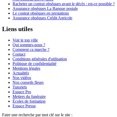
Racheter un contrat obsèques avant le décès : est-ce possible ?
Assurance obsèques La Banque postale
Le contrat obsèques en prestations
Assurance obsèques Crédit Agricole
Liens utiles
Voir le top ville
Qui sommes-nous ?
Comment ça marche ?
Contact
Conditions générales d'utilisation
Politique de confidentialité
Mentions légales
Actualités
Nos vidéos
Nos conseils fleurs
Tutoriels
Espace Pro
Metiers du funéraire
Écoles de formation
Espace Presse
Faire une recherche par mot clé sur le site :