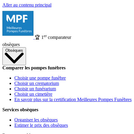
Aller au contenu principal
er
🏆
1
comparateur
obsèques
Obsèques
Comparer les pompes funèbres
Choisir une pompe funèbre
Choisir un crematorium
Choisir un funérarium
Choisir un cimetière
En savoir plus sur la certification Meilleures Pompes Funèbres
Services obsèques
Organiser les obsèques
Estimer le prix des obsèques