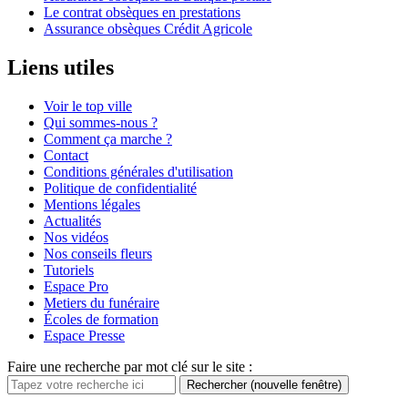
Le contrat obsèques en prestations
Assurance obsèques Crédit Agricole
Liens utiles
Voir le top ville
Qui sommes-nous ?
Comment ça marche ?
Contact
Conditions générales d'utilisation
Politique de confidentialité
Mentions légales
Actualités
Nos vidéos
Nos conseils fleurs
Tutoriels
Espace Pro
Metiers du funéraire
Écoles de formation
Espace Presse
Faire une recherche par mot clé sur le site :
Rechercher
(nouvelle fenêtre)