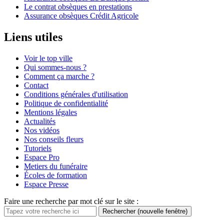
Le contrat obsèques en prestations
Assurance obsèques Crédit Agricole
Liens utiles
Voir le top ville
Qui sommes-nous ?
Comment ça marche ?
Contact
Conditions générales d'utilisation
Politique de confidentialité
Mentions légales
Actualités
Nos vidéos
Nos conseils fleurs
Tutoriels
Espace Pro
Metiers du funéraire
Écoles de formation
Espace Presse
Faire une recherche par mot clé sur le site :
Rechercher
(nouvelle fenêtre)