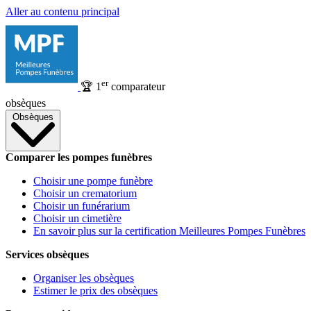
Aller au contenu principal
er
🏆
1
comparateur
obsèques
Obsèques
Comparer les pompes funèbres
Choisir une pompe funèbre
Choisir un crematorium
Choisir un funérarium
Choisir un cimetière
En savoir plus sur la certification Meilleures Pompes Funèbres
Services obsèques
Organiser les obsèques
Estimer le prix des obsèques