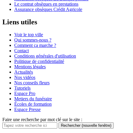
Le contrat obsèques en prestations
Assurance obsèques Crédit Agricole
Liens utiles
Voir le top ville
Qui sommes-nous ?
Comment ça marche ?
Contact
Conditions générales d'utilisation
Politique de confidentialité
Mentions légales
Actualités
Nos vidéos
Nos conseils fleurs
Tutoriels
Espace Pro
Metiers du funéraire
Écoles de formation
Espace Presse
Faire une recherche par mot clé sur le site :
Rechercher
(nouvelle fenêtre)