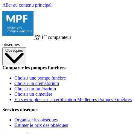
Aller au contenu principal
er
🏆
1
comparateur
obsèques
Obsèques
Comparer les pompes funèbres
Choisir une pompe funèbre
Choisir un crematorium
Choisir un funérarium
Choisir un cimetière
En savoir plus sur la certification Meilleures Pompes Funèbres
Services obsèques
Organiser les obsèques
Estimer le prix des obsèques