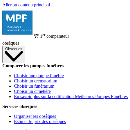
Aller au contenu principal
er
🏆
1
comparateur
obsèques
Obsèques
Comparer les pompes funèbres
Choisir une pompe funèbre
Choisir un crematorium
Choisir un funérarium
Choisir un cimetière
En savoir plus sur la certification Meilleures Pompes Funèbres
Services obsèques
Organiser les obsèques
Estimer le prix des obsèques